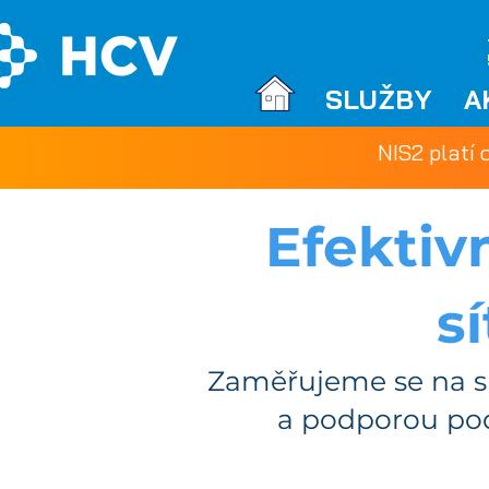
SLUŽBY
A
NIS2 platí 
Efektiv
s
Zaměřujeme se na s
a podporou podn