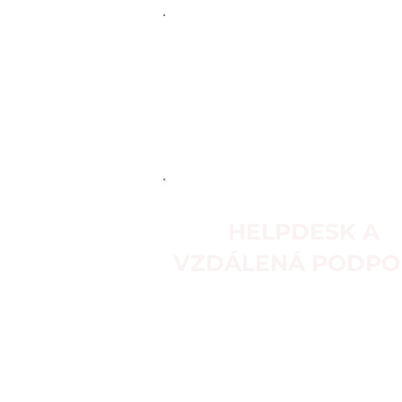
NÁVRH A
OPTIMALIZACE SÍ
HELPDESK A
VZDÁLENÁ PODPO