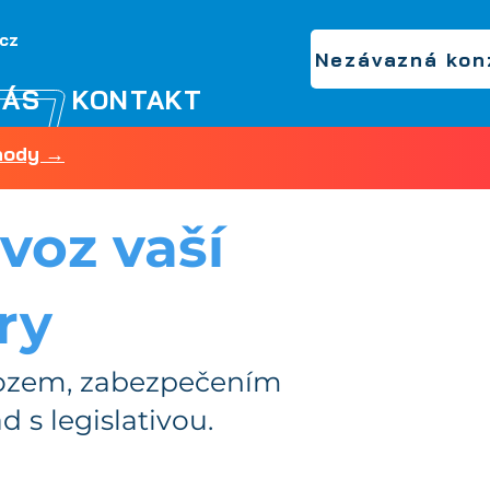
.cz
Nezávazná kon
NÁS
KONTAKT
shody →
voz vaší
ry
vozem, zabezpečením
 s legislativou.