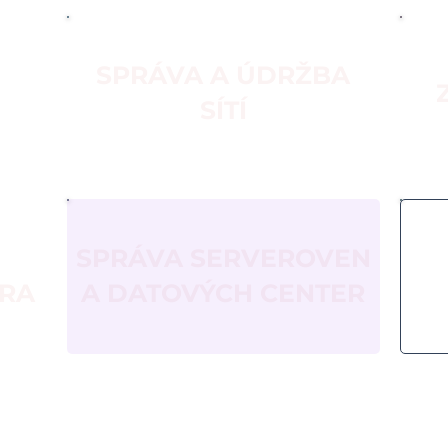
SPRÁVA A ÚDRŽBA
TĚ
SÍTÍ
SPRÁVA SERVEROVEN
RA
A DATOVÝCH CENTER