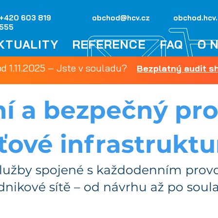
+420 603 819
obchod@hcv.cz
obchod.hcv
555
KTUALITY
REFERENCE
FAQ
O 
od 1.11.2025 – Jste v souladu?
Bezplatný audit 
ní a bezpečný pro
íťové infrastruktu
lužby spojené s každodenním pro
ikové sítě – od návrhu až po soulad