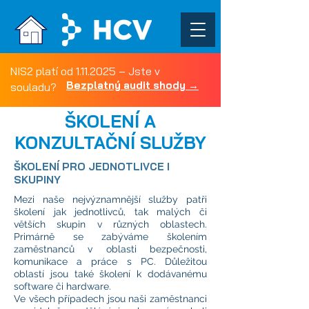
NIS2 platí od
1.11.2025
– Jste v
Bezplatný audit shody →
souladu?
ŠKOLENÍ A
KONZULTAČNÍ SLUŽBY
ŠKOLENÍ PRO JEDNOTLIVCE I
SKUPINY
Mezi naše nejvýznamnější služby patři
školení jak jednotlivců, tak malých či
větších skupin v různých oblastech.
Primárně se zabýváme školením
zaměstnanců v oblasti bezpečnosti,
komunikace a práce s PC. Důležitou
oblastí jsou také školení k dodávanému
software či hardware.
Ve všech případech jsou naši zaměstnanci