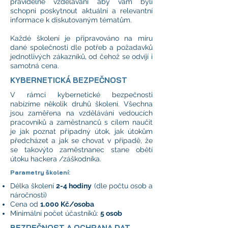
pravidelně vzděláváni aby vám byli
schopni poskytnout aktuální a relevantní
informace k diskutovaným tématům.
Každé školení je připravováno na míru
dané společnosti dle potřeb a požadavků
jednotlivých zákazníků, od čehož se odvíjí i
samotná cena.
KYBERNETICKÁ BEZPEČNOST
V rámci kybernetické bezpečnosti
nabízíme několik druhů školení. Všechna
jsou zaměřena na vzdělávání vedoucích
pracovníků a zaměstnanců s cílem naučit
je jak poznat případný útok, jak útokům
předcházet a jak se chovat v případě, že
se takovýto zaměstnanec stane obětí
útoku hackera /záškodníka.
Parametry školení:
Délka školení
2-4 hodiny
(dle počtu osob a
náročnosti)
Cena od
1.000 Kč/osoba
Minimální počet účastníků:
5 osob
BEZPEČNOST A OCHRANA DAT