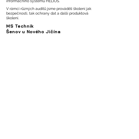
informačního systému HELIOS.
V rámci různých auditů jsme prováděli školení jak
bezpečnosti, tak ochrany dat a další produktová
školení.
MS Technik
Šenov u Nového Jičína
Školení k monitorovacímu řešení pro všechny
zaměstnance IT oddělení společnosti.
BCMHZ
Ostrava
MĚSTO FULNEK
Fulnek
Zaměstnance města jsme školili v rámci
kybernetické bezpečnosti. Představili jsme jim
postupy jak se chovat v případě podezření na útok
a spoustu dalších informací.
Heimstaden
Ostrava
Školení k monitorovacímu řešení pro všechny
zaměstnance IT oddělení společnosti.