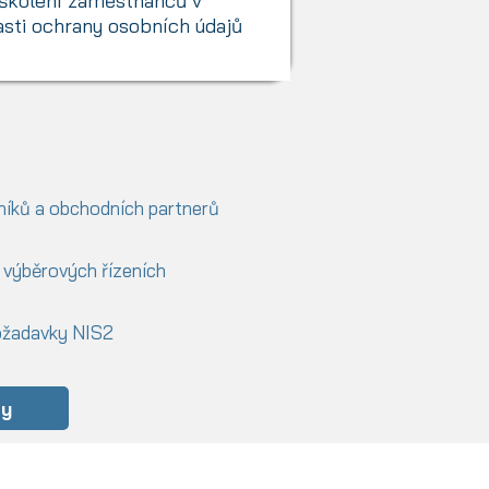
školení zaměstnanců v
asti ochrany osobních údajů
níků a obchodních partnerů
 výběrových řízeních
ožadavky NIS2
zy