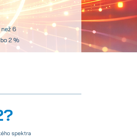
 než 6
ebo 2 %
2?
kého spektra