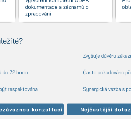
ého
Vytvoření kompletní GDPR
Pro
dokumentace a záznamů o
obl
zpracování
ležité?
Zvyšuje důvěru zákaz
ů do 72 hodin
Často požadováno při
 být respektována
Synergická vazba s p
ezávaznou konzultaci
Nejčastější dota