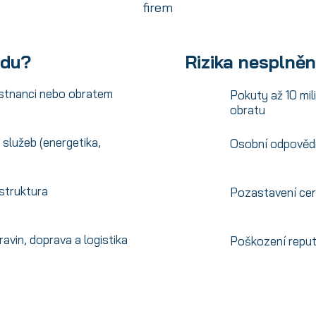
firem
adu?
Rizika nesplněn
stnanci nebo obratem
Pokuty až 10 mi
obratu
 služeb (energetika,
Osobní odpovědn
astruktura
Pozastavení certi
ravin, doprava a logistika
Poškození reput