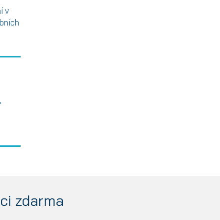
í v
bních
,
aci zdarma