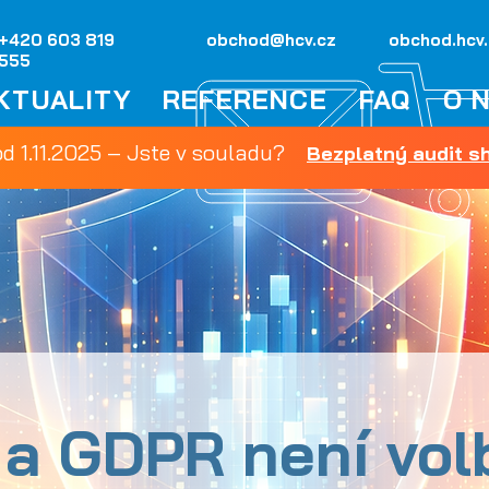
+420 603 819
obchod@hcv.cz
obchod.hcv
555
KTUALITY
REFERENCE
FAQ
O 
od 1.11.2025 – Jste v souladu?
Bezplatný audit 
 a GDPR není vol