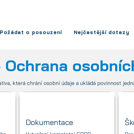
Nevíte, zda se vás NIS2 týká?
zplatné posouzení, zda vaše firma spadá pod no
Požádat o posouzení
Nejčastější dotazy
 Ochrana osobníc
lativa, která chrání osobní údaje a ukládá povinnost jedna
Dokumentace
Šk