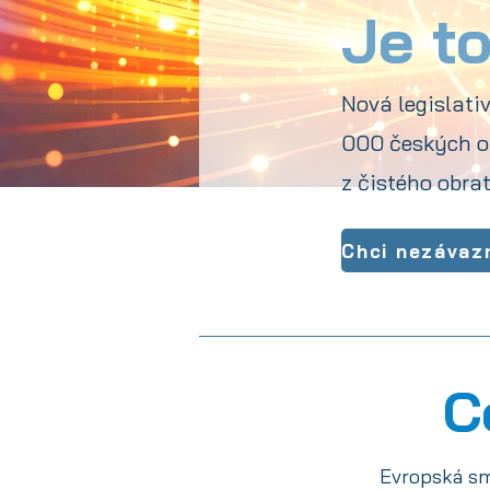
Je t
Nová legislati
000 českých or
z čistého obrat
Chci nezávaz
C
Evropská sm