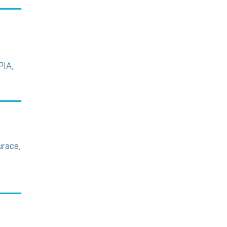
PIA,
urace,
a