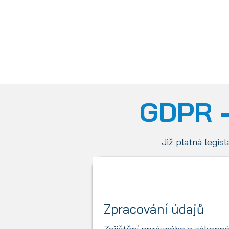
Nabízíme be
GDPR -
Již platná legis
Zpracování údajů