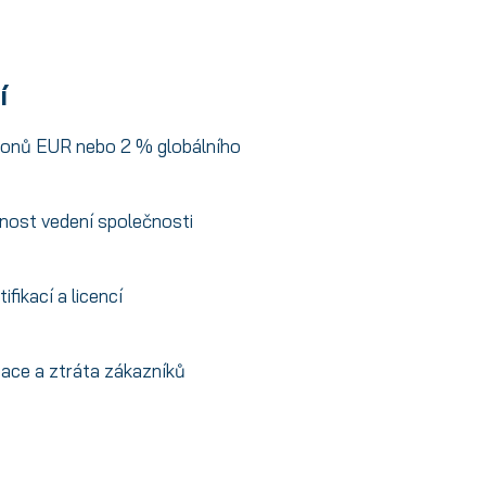
í
lionů EUR nebo 2 % globálního
ost vedení společnosti
fikací a licencí
ace a ztráta zákazníků