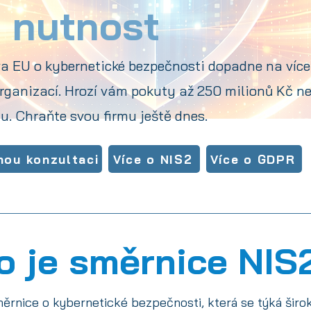
o nutnost
va EU o kybernetické bezpečnosti dopadne na více
ganizací. Hrozí vám pokuty až 250 milionů Kč n
u. Chraňte svou firmu ještě dnes.
nou konzultaci
Více o NIS2
Více o GDPR
o je směrnice NIS
ěrnice o kybernetické bezpečnosti, která se týká širo