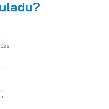
uladu?
IS2 a
í.
ch