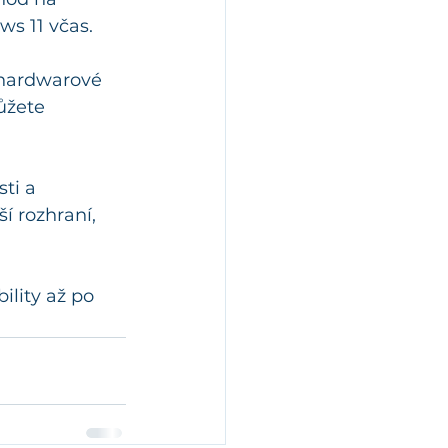
ws 11 včas.
 hardwarové 
ůžete 
ti a 
 rozhraní, 
lity až po 