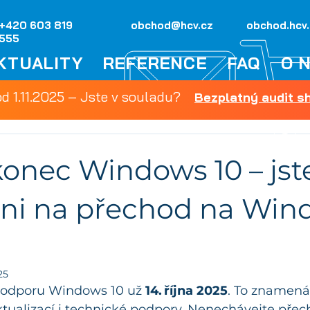
+420 603 819
obchod@hcv.cz
obchod.hcv
555
KTUALITY
REFERENCE
FAQ
O 
od 1.11.2025 – Jste v souladu?
Bezplatný audit 
 konec Windows 10 – jst
eni na přechod na Wi
25
podporu Windows 10 už 
14. října 2025
. To znamená
tualizací i technické podpory. Nenechávejte přec