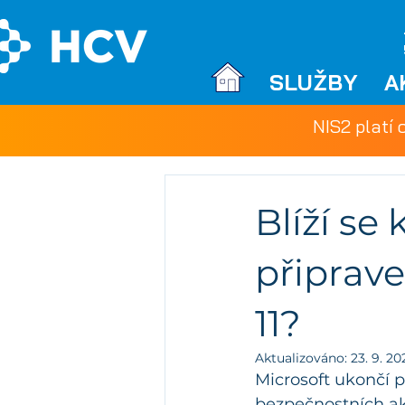
SLUŽBY
A
NIS2 platí 
Blíží se
připrav
11?
Aktualizováno:
23. 9. 20
Microsoft ukončí 
bezpečnostních ak