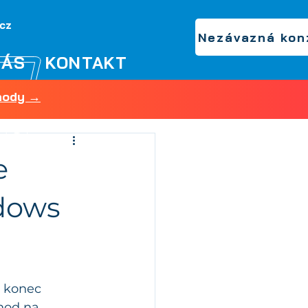
.cz
Nezávazná kon
NÁS
KONTAKT
shody →
e
ndows
 konec 
hod na 