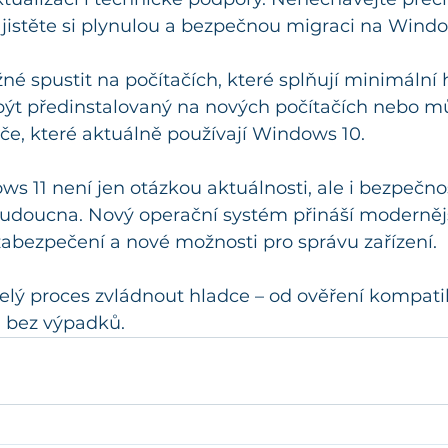
zajistěte si plynulou a bezpečnou migraci na Windo
né spustit na počítačích, které splňují minimální
ýt předinstalovaný na nových počítačích nebo m
če, které aktuálně používají Windows 10.
 11 není jen otázkou aktuálnosti, ale i bezpečnos
budoucna. Nový operační systém přináší modernější
 zabezpečení a nové možnosti pro správu zařízení.
 proces zvládnout hladce – od ověření kompatibi
 bez výpadků.