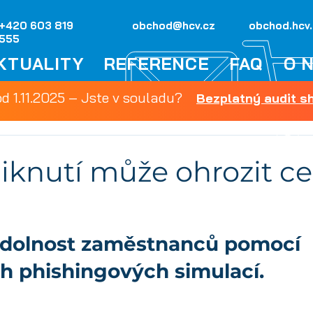
+420 603 819
obchod@hcv.cz
obchod.hcv
555
KTUALITY
REFERENCE
FAQ
O 
od 1.11.2025 – Jste v souladu?
Bezplatný audit 
iknutí může ohrozit c
odolnost zaměstnanců pomocí 
ch phishingových simulací.