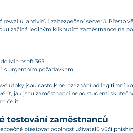
firewallů, antivirů i zabezpečení serverů. Přesto vě
toků začíná jediným kliknutím zaměstnance na p
 do Microsoft 365.
le“ s urgentním požadavkem.
vé útoky jsou často k nerozeznání od legitimní k
ověřit, jak jsou zaměstnanci nebo studenti skutečn
 čelit.
é testování zaměstnanců
pečně otestovat odolnost uživatelů vůči phishi