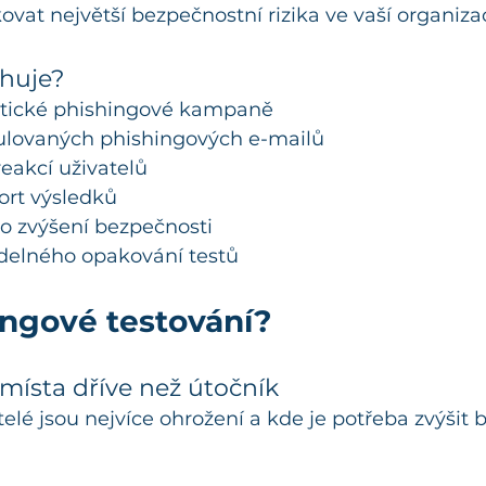
ovat největší bezpečnostní rizika ve vaší organizac
huje?
istické phishingové kampaně
ulovaných phishingových e-mailů
eakcí uživatelů
ort výsledků
o zvýšení bezpečnosti
delného opakování testů
ingové testování?
 místa dříve než útočník
vatelé jsou nejvíce ohrožení a kde je potřeba zvýšit