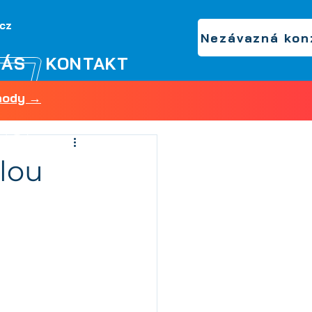
.cz
Nezávazná kon
NÁS
KONTAKT
shody →
elou