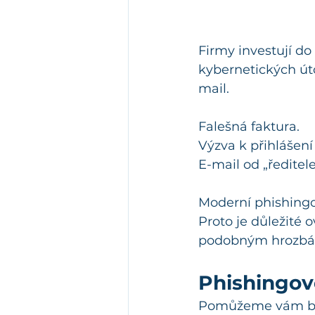
Firmy investují do 
kybernetických ú
mail.
Falešná faktura.
Výzva k přihlášení
E-mail od „ředite
Moderní phishingo
Proto je důležité 
podobným hrozbám
Phishingov
Pomůžeme vám bez