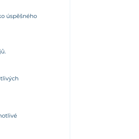
iko úspěšného 
jů.
tlivých 
otlivé 