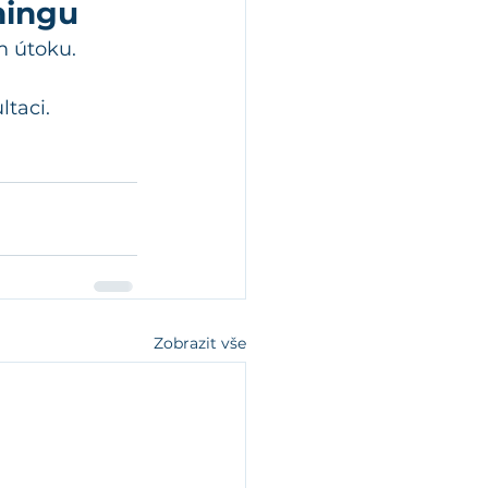
hingu
m útoku.
taci.
Zobrazit vše