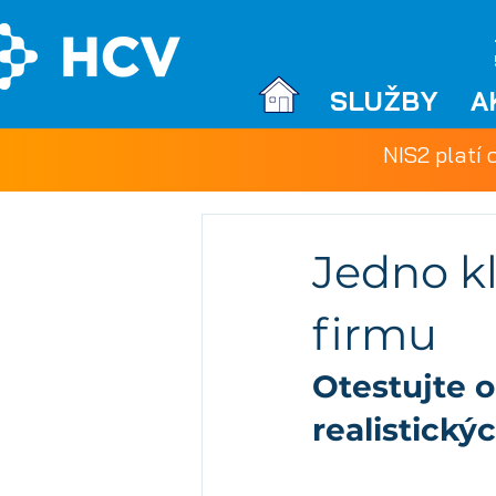
SLUŽBY
A
NIS2 platí 
Jedno kl
firmu
Otestujte 
realistický