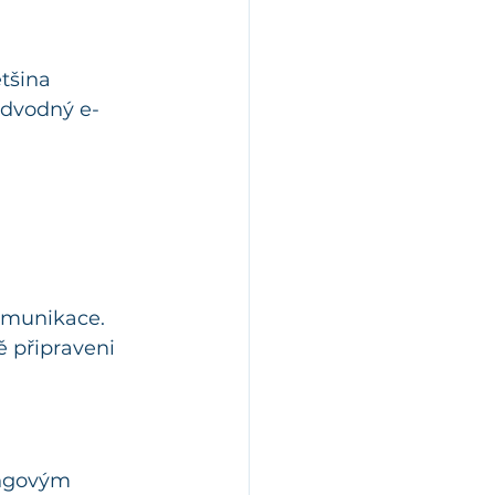
tšina 
odvodný e-
omunikace. 
ě připraveni 
ngovým 