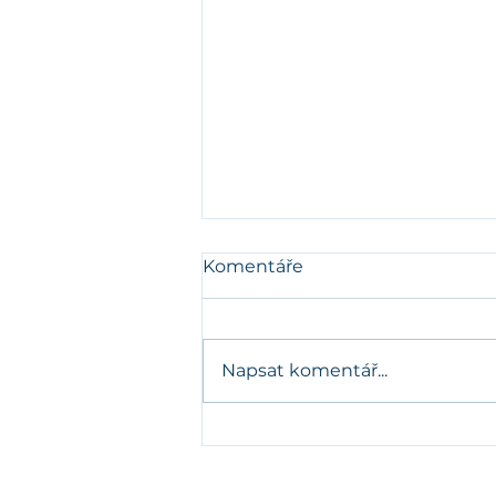
Komentáře
Napsat komentář...
Jak jsme pomohli ZAKO
TURČÍN splnit požadavky
NIS2 a posílit