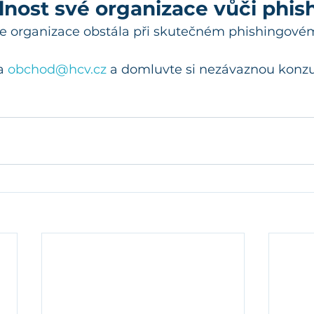
lnost své organizace vůči phis
vaše organizace obstála při skutečném phishingové
a 
obchod@hcv.cz
 a domluvte si nezávaznou konzul