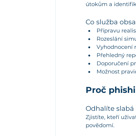
útokům a identifik
Co služba obsa
Přípravu real
Rozeslání sim
Vyhodnocení r
Přehledný rep
Doporučení pr
Možnost pravi
Proč phish
Odhalíte slabá
Zjistíte, kteří uži
povědomí.