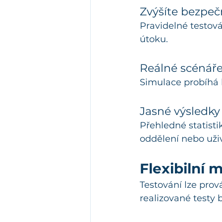
Zvýšíte bezpeč
Pravidelné testov
útoku.
Reálné scénáře
Simulace probíhá 
Jasné výsledky 
Přehledné statisti
oddělení nebo uživ
Flexibilní 
Testování lze pro
realizované testy